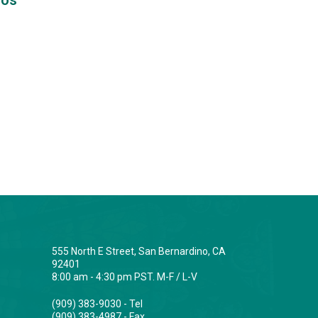
555 North E Street, San Bernardino, CA
92401
8:00 am - 4:30 pm PST. M-F / L-V
(909) 383-9030 - Tel
(909) 383-4987 - Fax