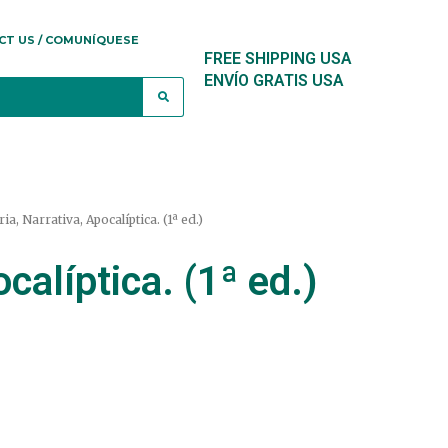
CT US / COMUNÍQUESE
FREE SHIPPING USA
ENVÍO GRATIS USA
ia, Narrativa, Apocalíptica. (1ª ed.)
ocalíptica. (1ª ed.)