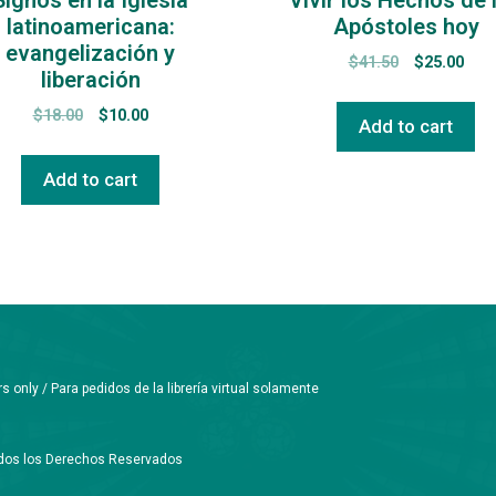
latinoamericana:
Apóstoles hoy
evangelización y
$
41.50
$
25.00
liberación
$
18.00
$
10.00
Add to cart
Add to cart
only / Para pedidos de la librería virtual solamente
Todos los Derechos Reservados