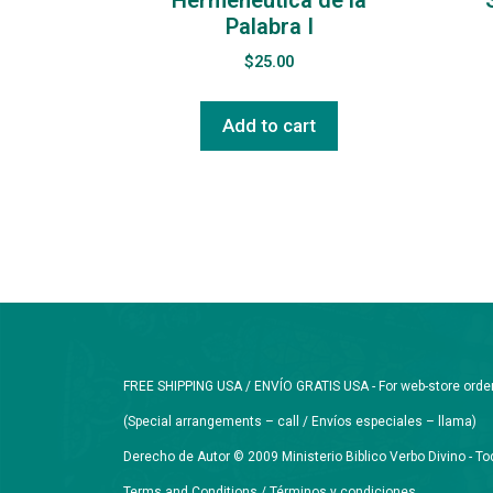
Palabra I
$
25.00
Add to cart
FREE SHIPPING USA / ENVÍO GRATIS USA - For web-store orders 
(Special arrangements – call / Envíos especiales – llama)
Derecho de Autor © 2009 Ministerio Biblico Verbo Divino - 
Terms and Conditions / Términos y condiciones