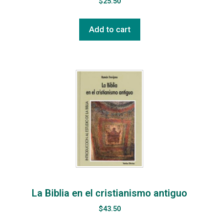
$
25.50
Add to cart
La Biblia en el cristianismo antiguo
$
43.50