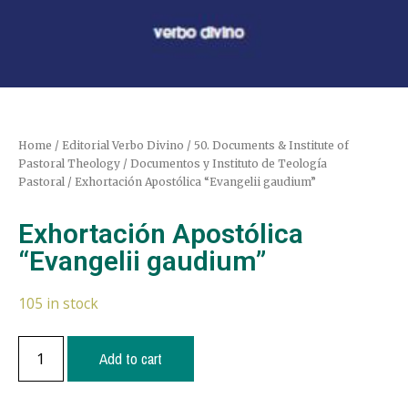
Home
/
Editorial Verbo Divino
/
50. Documents & Institute of
Pastoral Theology / Documentos y Instituto de Teología
Pastoral
/ Exhortación Apostólica “Evangelii gaudium”
Exhortación Apostólica
“Evangelii gaudium”
105 in stock
Add to cart