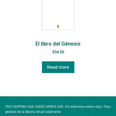
El libro del Génesis
$
54.50
Read more
FREE SHIPPING USA / ENVÍO GRATIS USA - For web-store orders only / Para
pedidos de la librería virtual solamente