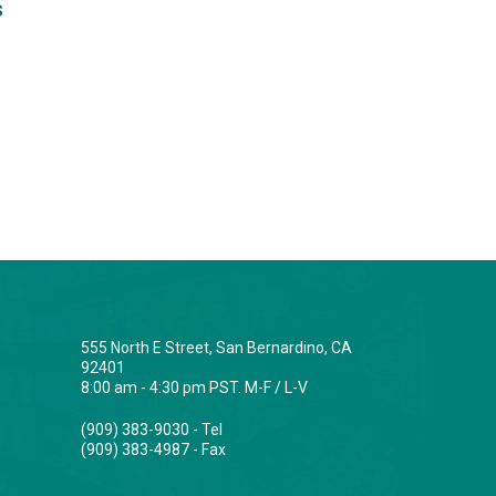
s
555 North E Street, San Bernardino, CA
92401
8:00 am - 4:30 pm PST. M-F / L-V
(909) 383-9030 - Tel
(909) 383-4987 - Fax