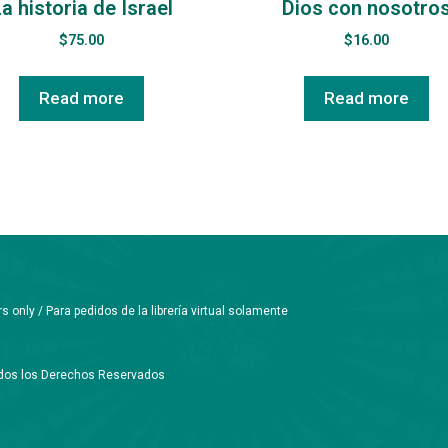
a historia de Israel
Dios con nosotro
$
75.00
$
16.00
Read more
Read more
only / Para pedidos de la librería virtual solamente
Todos los Derechos Reservados