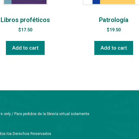
Libros proféticos
Patrología
$
17.50
$
19.50
Add to cart
Add to cart
only / Para pedidos de la librería virtual solamente
Todos los Derechos Reservados