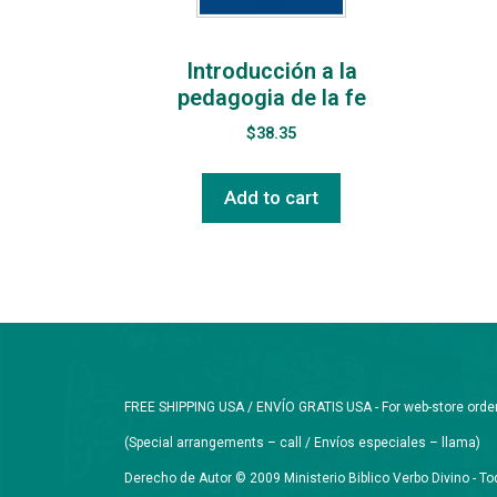
Introducción a la
pedagogia de la fe
$
38.35
Add to cart
FREE SHIPPING USA / ENVÍO GRATIS USA - For web-store orders 
(Special arrangements – call / Envíos especiales – llama)
Derecho de Autor © 2009 Ministerio Biblico Verbo Divino - 