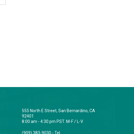
555 North E Street, San Bernardino, CA
92401
8:00 am - 4:30 pm PST. M-F / L-V
(909) 383-9030 - Tel