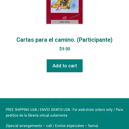
Cartas para el camino. (Participante)
$
9.00
Add to cart
FREE SHIPPING USA / ENVÍO GRATIS USA - For web-store orders only / Para
pedidos de la librería virtual solamente
(Special arrangements – call / Envíos especiales – llama)