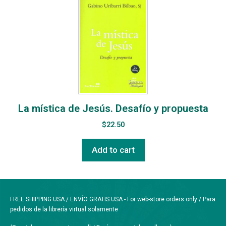
La mística de Jesús. Desafío y propuesta
$
22.50
Add to cart
FREE SHIPPING USA / ENVÍO GRATIS USA - For web-store orders only / Para
pedidos de la librería virtual solamente