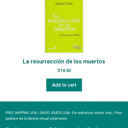
La resurrección de los muertos
$
14.50
Add to cart
FREE SHIPPING USA / ENVÍO GRATIS USA - For web-store orders only / Para
pedidos de la librería virtual solamente