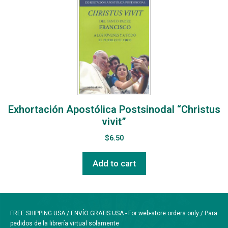
Exhortación Apostólica Postsinodal “Christus
vivit”
$
6.50
Add to cart
FREE SHIPPING USA / ENVÍO GRATIS USA - For web-store orders only / Para
pedidos de la librería virtual solamente