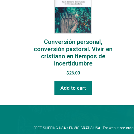
Conversión personal,
conversión pastoral. Vivir en
cristiano en tiempos de
incertidumbre
$
26.00
Add to cart
FREE SHIPPING USA / ENVÍO GRATIS USA - For web-store orders 