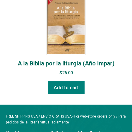
A la Biblia por la liturgia (Año impar)
$
26.00
Add to cart
FREE SHIPPING USA / ENVÍO GRATIS USA - For web-store orders only / Para
pedidos de la librería virtual solamente