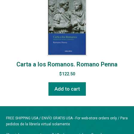
Carta a los Romanos. Romano Penna
$
122.50
Add to cart
FREE SHIPPING USA / ENVÍO GRATIS USA - For web-store orders only / Para
pedidos de la librería virtual solamente