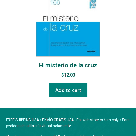
El misterio de la cruz
$
12.00
Add to cart
FREE SHIPPING USA / ENVÍO GRATIS USA - For web-store orders only / Para
pedidos de la librería virtual solamente