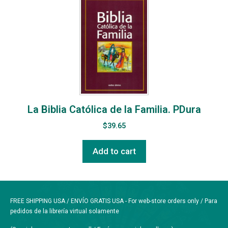
La Biblia Católica de la Familia. PDura
$
39.65
Add to cart
FREE SHIPPING USA / ENVÍO GRATIS USA - For web-store orders only / Para
pedidos de la librería virtual solamente