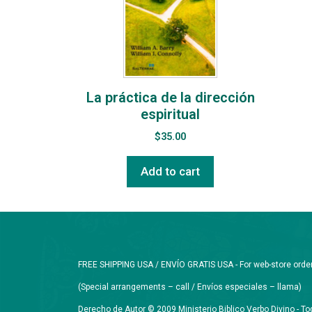
La práctica de la dirección
espiritual
$
35.00
Add to cart
FREE SHIPPING USA / ENVÍO GRATIS USA - For web-store orders 
(Special arrangements – call / Envíos especiales – llama)
Derecho de Autor © 2009 Ministerio Biblico Verbo Divino - 