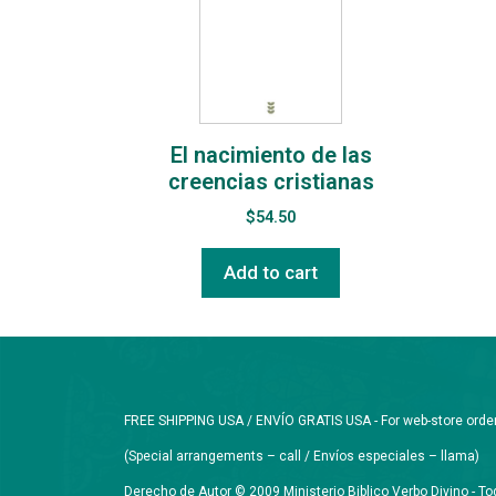
El nacimiento de las
creencias cristianas
$
54.50
Add to cart
FREE SHIPPING USA / ENVÍO GRATIS USA - For web-store orders 
(Special arrangements – call / Envíos especiales – llama)
Derecho de Autor © 2009 Ministerio Biblico Verbo Divino - 