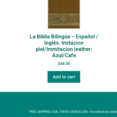
La Biblia Bilingüe – Español /
Inglés. Imitacion
piel/Immitacion leather:
Azul/Cafe
$
44.30
Add to cart
FREE SHIPPING USA / ENVÍO GRATIS USA - For web-store orders 