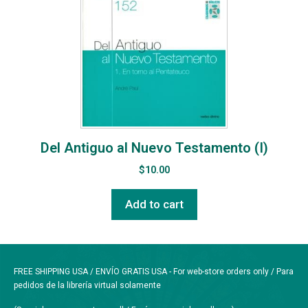
Del Antiguo al Nuevo Testamento (I)
$
10.00
Add to cart
FREE SHIPPING USA / ENVÍO GRATIS USA - For web-store orders only / Para
pedidos de la librería virtual solamente