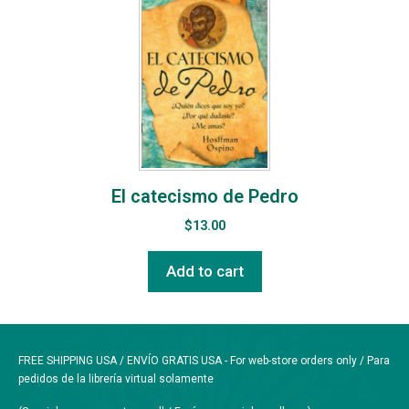
El catecismo de Pedro
$
13.00
Add to cart
FREE SHIPPING USA / ENVÍO GRATIS USA - For web-store orders only / Para
pedidos de la librería virtual solamente