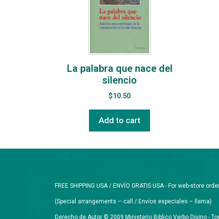
La palabra que nace del
silencio
$
10.50
Add to cart
FREE SHIPPING USA / ENVÍO GRATIS USA - For web-store orders 
(Special arrangements – call / Envíos especiales – llama)
Derecho de Autor © 2009 Ministerio Biblico Verbo Divino - 