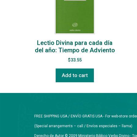
Lectio Divina para cada día
del año: Tiempo de Adviento
$
33.55
Add to cart
FREE SHIPPING USA / ENVÍO GRATIS USA - For web-store orders 
(Special arrangements – call / Envíos especiales – llama)
Derecho de Autor © 2009 Ministerio Biblico Verbo Divino - 