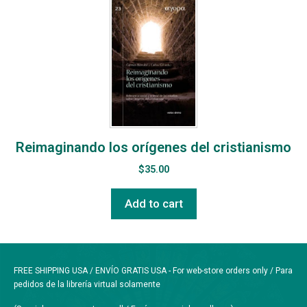
Reimaginando los orígenes del cristianismo
$
35.00
Add to cart
FREE SHIPPING USA / ENVÍO GRATIS USA - For web-store orders only / Para
pedidos de la librería virtual solamente