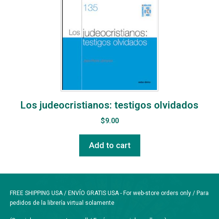
Los judeocristianos: testigos olvidados
$
9.00
Add to cart
FREE SHIPPING USA / ENVÍO GRATIS USA - For web-store orders only / Para
pedidos de la librería virtual solamente