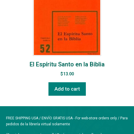
El Espíritu Santo en la Biblia
$
13.00
Add to cart
FREE SHIPPING USA / ENVÍO GRATIS USA - For web-store orders only / Para
pedidos de la librería virtual solamente