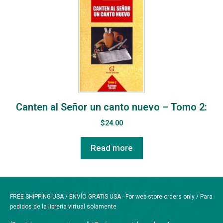
Canten al Señor un canto nuevo – Tomo 2:
$
24.00
Read more
FREE SHIPPING USA / ENVÍO GRATIS USA - For web-store orders only / Para
pedidos de la librería virtual solamente