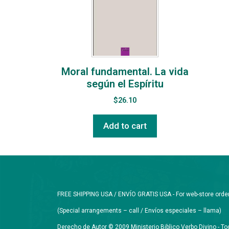
Moral fundamental. La vida
según el Espíritu
$
26.10
Add to cart
FREE SHIPPING USA / ENVÍO GRATIS USA - For web-store orders 
(Special arrangements – call / Envíos especiales – llama)
Derecho de Autor © 2009 Ministerio Biblico Verbo Divino - 