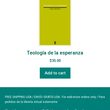
Teología de la esperanza
$
35.00
Add to cart
FREE SHIPPING USA / ENVÍO GRATIS USA - For web-store orders only / Para
pedidos de la librería virtual solamente