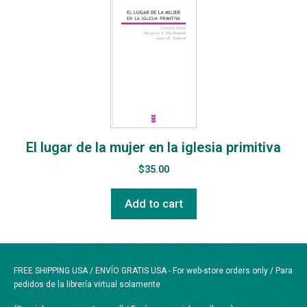
El lugar de la mujer en la iglesia primitiva
$
35.00
Add to cart
FREE SHIPPING USA / ENVÍO GRATIS USA - For web-store orders only / Para
pedidos de la librería virtual solamente