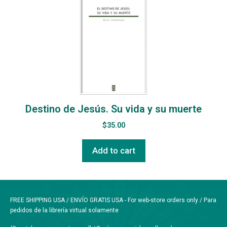
Destino de Jesús. Su vida y su muerte
$
35.00
Add to cart
FREE SHIPPING USA / ENVÍO GRATIS USA - For web-store orders only / Para
pedidos de la librería virtual solamente