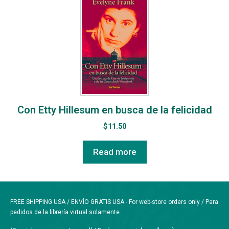
Con Etty Hillesum en busca de la felicidad
$
11.50
Read more
FREE SHIPPING USA / ENVÍO GRATIS USA - For web-store orders only / Para
pedidos de la librería virtual solamente