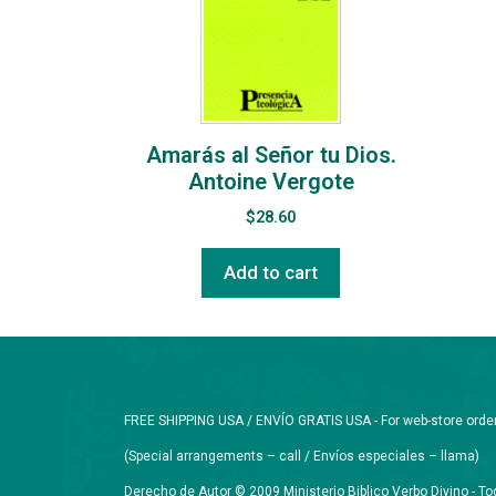
Amarás al Señor tu Dios.
Antoine Vergote
$
28.60
Add to cart
FREE SHIPPING USA / ENVÍO GRATIS USA - For web-store orders 
(Special arrangements – call / Envíos especiales – llama)
Derecho de Autor © 2009 Ministerio Biblico Verbo Divino - 