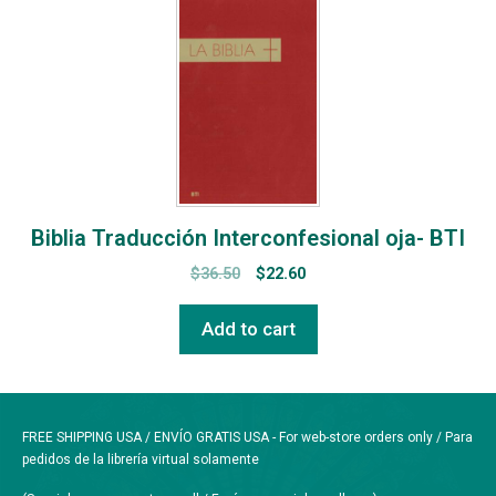
Biblia Traducción Interconfesional oja- BTI
$
36.50
$
22.60
Add to cart
FREE SHIPPING USA / ENVÍO GRATIS USA - For web-store orders only / Para
pedidos de la librería virtual solamente