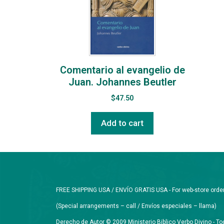
Comentario al evangelio de
Juan. Johannes Beutler
$
47.50
Add to cart
FREE SHIPPING USA / ENVÍO GRATIS USA - For web-store orders 
(Special arrangements – call / Envíos especiales – llama)
Derecho de Autor © 2009 Ministerio Biblico Verbo Divino - 