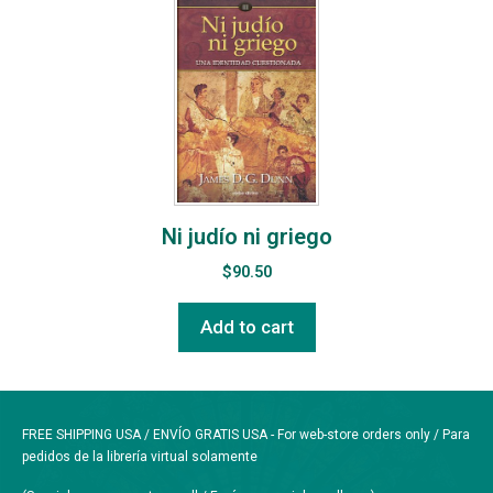
Ni judío ni griego
$
90.50
Add to cart
FREE SHIPPING USA / ENVÍO GRATIS USA - For web-store orders only / Para
pedidos de la librería virtual solamente