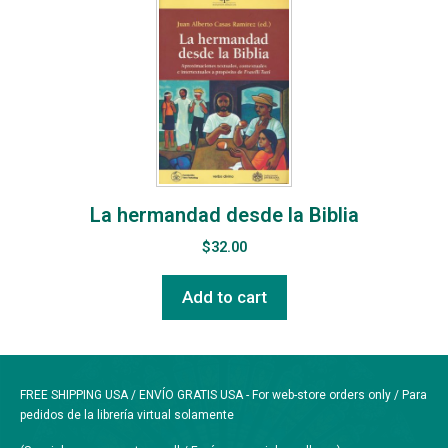
La hermandad desde la Biblia
$
32.00
Add to cart
FREE SHIPPING USA / ENVÍO GRATIS USA - For web-store orders only / Para
pedidos de la librería virtual solamente