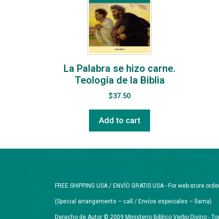
La Palabra se hizo carne.
Teología de la Biblia
$
37.50
Add to cart
FREE SHIPPING USA / ENVÍO GRATIS USA - For web-store orders 
(Special arrangements – call / Envíos especiales – llama)
Derecho de Autor © 2009 Ministerio Biblico Verbo Divino - 