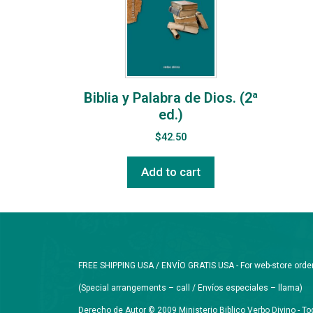
Biblia y Palabra de Dios. (2ª
ed.)
$
42.50
Add to cart
FREE SHIPPING USA / ENVÍO GRATIS USA - For web-store orders 
(Special arrangements – call / Envíos especiales – llama)
Derecho de Autor © 2009 Ministerio Biblico Verbo Divino - 