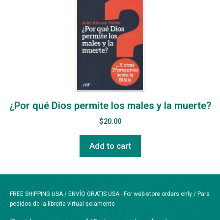
¿Por qué Dios permite los males y la muerte?
$
20.00
Add to cart
FREE SHIPPING USA / ENVÍO GRATIS USA - For web-store orders only / Para
pedidos de la librería virtual solamente