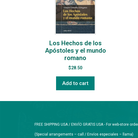
Los Hechos de los
Apóstoles y el mundo
romano
$
28.50
Add to cart
FREE SHIPPING USA / ENVÍO GRATIS USA - For web-store orders 
(Special arrangements – call / Envíos especiales – llama)