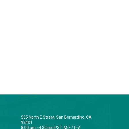
555 North E Street, San Bernardino, CA
92401
8:00 am - 4:30 pm PST. M-F / L-V