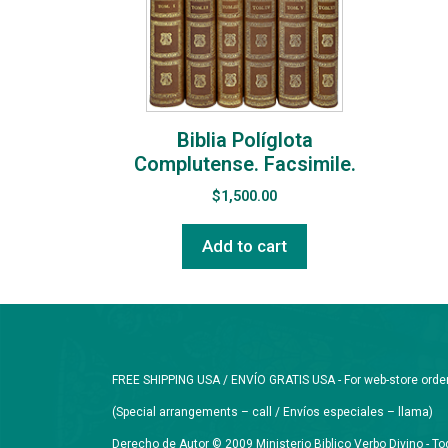
Biblia Políglota
Complutense. Facsimile.
$
1,500.00
Add to cart
FREE SHIPPING USA / ENVÍO GRATIS USA - For web-store orders 
(Special arrangements – call / Envíos especiales – llama)
Derecho de Autor © 2009 Ministerio Biblico Verbo Divino - 