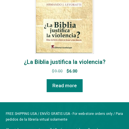
¿La Biblia justifica la violencia?
$
9.00
$
6.00
Read more
FREE SHIPPING USA / ENVÍO GRATIS USA - For web-store orders only / Para
pedidos de la librería virtual solamente