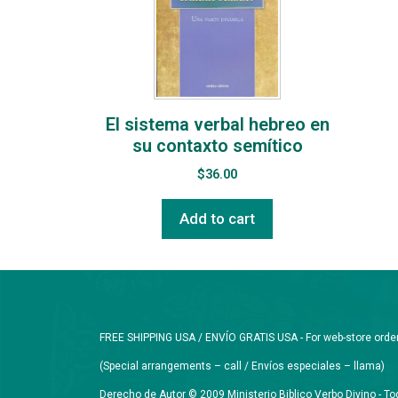
El sistema verbal hebreo en
su contaxto semítico
$
36.00
Add to cart
FREE SHIPPING USA / ENVÍO GRATIS USA - For web-store orders 
(Special arrangements – call / Envíos especiales – llama)
Derecho de Autor © 2009 Ministerio Biblico Verbo Divino - 