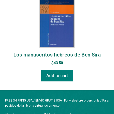
Los manuscritos hebreos de Ben Sira
$
43.50
Add to cart
FREE SHIPPING USA / ENVÍO GRATIS USA - For web-store orders only / Para
pedidos de la librería virtual solamente