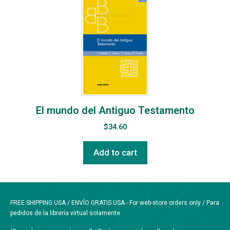
El mundo del Antiguo Testamento
$
34.60
Add to cart
FREE SHIPPING USA / ENVÍO GRATIS USA - For web-store orders only / Para
pedidos de la librería virtual solamente