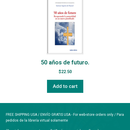
50 años de futuro.
$
22.50
Add to cart
FREE SHIPPING USA / ENVÍO GRATIS USA - For web-store orders only / Para
pedidos de la librería virtual solamente