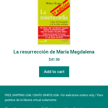
La resurrección de María Magdalena
$
41.00
Add to cart
FREE SHIPPING USA / ENVÍO GRATIS USA - For web-store orders only / Para
pedidos de la librería virtual solamente