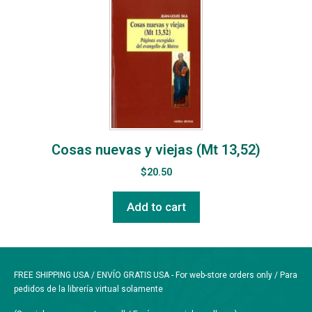
Cosas nuevas y viejas (Mt 13,52)
$
20.50
Add to cart
FREE SHIPPING USA / ENVÍO GRATIS USA - For web-store orders only / Para
pedidos de la librería virtual solamente