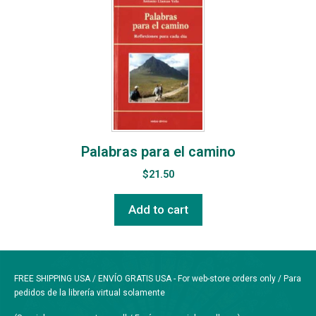
Palabras para el camino
$
21.50
Add to cart
FREE SHIPPING USA / ENVÍO GRATIS USA - For web-store orders only / Para
pedidos de la librería virtual solamente