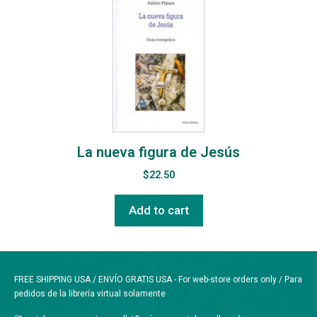
La nueva figura de Jesús
$
22.50
Add to cart
FREE SHIPPING USA / ENVÍO GRATIS USA - For web-store orders only / Para
pedidos de la librería virtual solamente